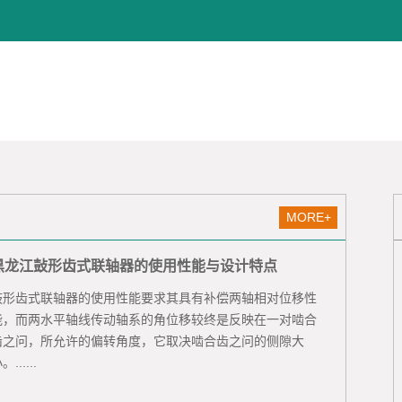
MORE+
黑龙江鼔形齿式联轴器的使用性能与设计特点
鼓形齿式联轴器的使用性能要求其具有补偿两轴相对位移性
能，而两水平轴线传动轴系的角位移较终是反映在一对啮合
齿之问，所允许的偏转角度，它取决啮合齿之问的侧隙大
。......