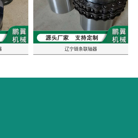
器
辽宁链条联轴器