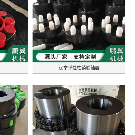
辽宁弹性柱销联轴器