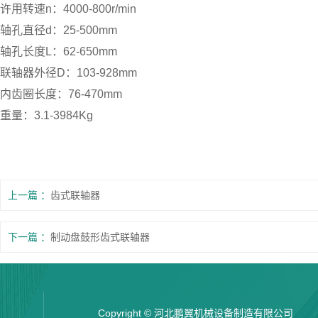
许用转速n：4000-800r/min
轴孔直径d：25-500mm
轴孔长度L：62-650mm
联轴器外径D：103-928mm
内齿圈长度：76-470mm
重量：3.1-3984Kg
上一篇
齿式联轴器
下一篇
制动盘鼓形齿式联轴器
Copyright © 河北鹏翼机械设备制造有限公司