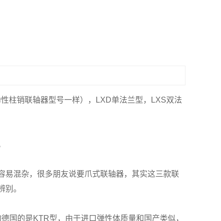
弹性柱销联轴器型号一样），LXD单法兰型，LXS双法
。
容易混杂，很多朋友说要爪式联轴器，其实这三款联
辨别。
德国的是KTR型，由于进口弹性体质量和国产类似，