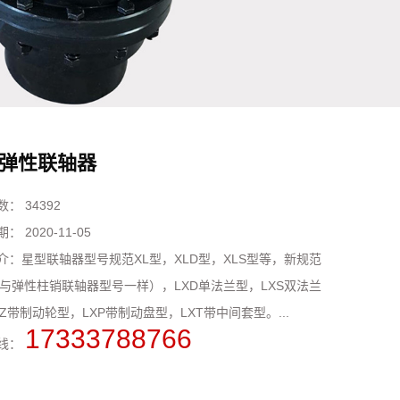
弹性联轴器
数：
34392
期：
2020-11-05
介：
​星型联轴器型号规范XL型，XLD型，XLS型等，新规范
（与弹性柱销联轴器型号一样），LXD单法兰型，LXS双法兰
Z带制动轮型，LXP带制动盘型，LXT带中间套型。...
17333788766
线：