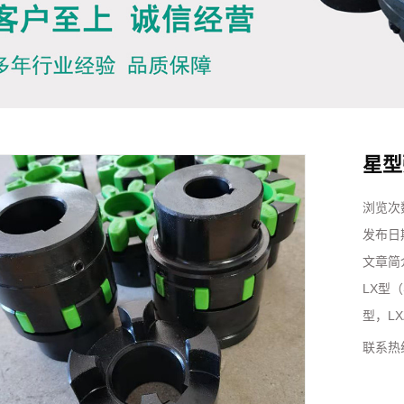
星型
浏览次
发布日
文章简
LX型
型，LX
联系热