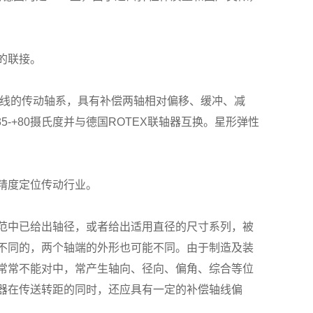
的联接。
线的传动轴系，具有补偿两轴相对偏移、缓冲、减
-35-+80摄氏度并与德国ROTEX联轴器互换。星形弹性
精度定位传动行业。
范中已给出轴径，或者给出适用直径的尺寸系列，被
不同的，两个轴端的外形也可能不同。由于制造及装
常常不能对中，常产生轴向、径向、偏角、综合等位
器在传送转距的同时，还应具有一定的补偿轴线偏