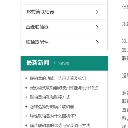
但
JS蛇簧联轴器
规
凸缘联轴器
X
联轴器配件
震
联
最新新闻
News
运
联轴器的功能、选用计算及标记
鼔形齿式联轴器的使用性能与设计特点
多
联轴器轴孔和联接方式
联
怎样选择好的膜片联轴器
置
弹性联轴器为什么回损坏？
移
膜片联轴器的优势与安装调正方法
移