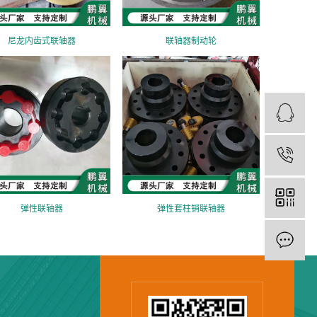
尼龙内齿式联轴器
联轴器制动轮
弹性联轴器
弹性套柱销联轴器