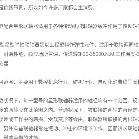
是价钱昂贵，所以如今许多厂家都自主消费。
范配合星形联轴器适用于各种传动机械联轴器缓冲作用于传动轴
L型星型弹性联轴器
是以工程塑料作弹性元件，适用于联接两同轴
、耐磨性能，顺应场所普遍，传送转矩20-35000.N.M,工作温度
轴器
用范围：主要用于数控机床行业、纺机行业、自动化消费线等高
数状况下，每一型号的星形联轴器适用的轴径均有一个范围。规
接的两轴应在此范围之内。普通状况下，被联接的两轴的直径是
误差或工作中的磨损、受载变形等缘由，联轴器所联接的两根轴
，另外有些联轴器常在振动、冲击的环境下工作，因而请求联轴
、缓冲吸振的才能。