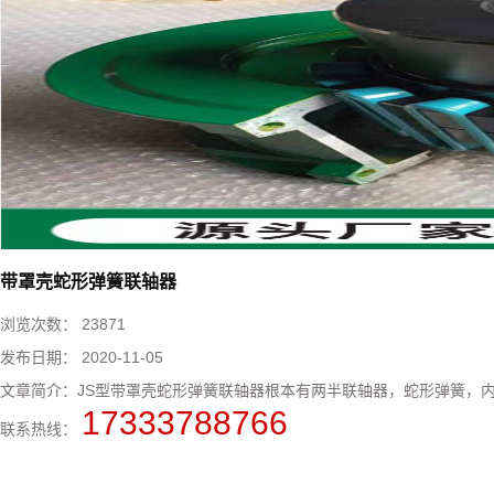
带罩壳蛇形弹簧联轴器
浏览次数：
23871
发布日期：
2020-11-05
文章简介：
​JS型带罩壳蛇形弹簧联轴器根本有两半联轴器，蛇形弹簧，内
17333788766
联系热线：