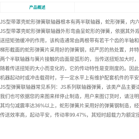
产品概述
JS型带罩壳蛇形弹簧联轴器根本有两半联轴器，蛇形弹簧，内
JS型带罩壳蛇形弹簧联轴器外形弯曲呈蛇形的弹簧，依据其外
送扭矩弛缓冲的作用，该构造通常由两根带有若干个齿的半轴和
梯形截面的蛇形弹簧片采用好的弹簧钢，经严厉的热处置，并特
两个半联轴器与簧片接触的齿面是弧形的，当传送扭矩加大时，
随着传送扭矩的大小而变化的，它的传动特性是变刚度的。因此
机器起动时或冲击载荷时，于一定水平上有维护配套机件的平安
JS型弹簧联轴器常见系列：JS系列联轴器弹簧，该类产品主要适用于J
我们也可依据您的来图来样停止制造，用户来图订货时，请注明内径
其均匀减震率达36%以上，蛇形弹簧片采用好的弹簧钢制造，
传送效率高，起动平安，传动率99.47%，其短时超载力为额