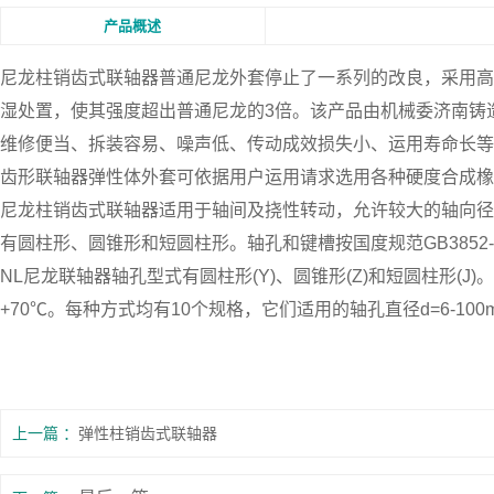
产品概述
尼龙柱销齿式联轴器普通尼龙外套停止了一系列的改良，采用高强玻
湿处置，使其强度超出普通尼龙的3倍。该产品由机械委济南铸
维修便当、拆装容易、噪声低、传动成效损失小、运用寿命长等优
齿形联轴器弹性体外套可依据用户运用请求选用各种硬度合成橡
尼龙柱销齿式联轴器适用于轴间及挠性转动，允许较大的轴向径
有圆柱形、圆锥形和短圆柱形。轴孔和键槽按国度规范GB3852-8
NL尼龙联轴器轴孔型式有圆柱形(Y)、圆锥形(Z)和短圆柱形(J
+70℃。每种方式均有10个规格，它们适用的轴孔直径d=6-100mm，轴孔
上一篇
弹性柱销齿式联轴器