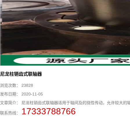
尼龙柱销齿式联轴器
浏览次数：
23828
发布日期：
2020-11-05
文章简介：
尼龙柱销齿式联轴器适用于轴间及的挠性传动，允许较大的轴向
17333788766
联系热线：