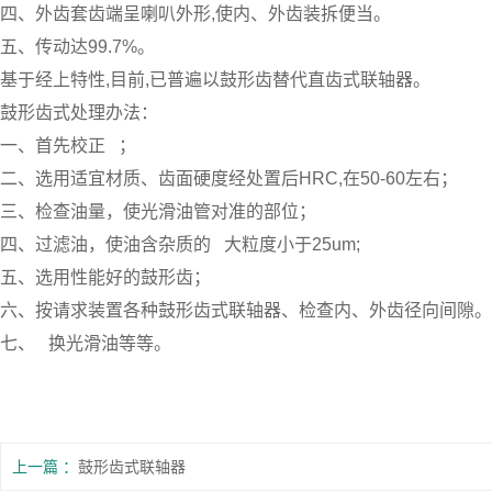
四、外齿套齿端呈喇叭外形,使内、外齿装拆便当。
五、传动达99.7%。
基于经上特性,目前,已普遍以鼓形齿替代直齿式联轴器。
鼓形齿式处理办法：
一、首先校正 ；
二、选用适宜材质、齿面硬度经处置后HRC,在50-60左右；
三、检查油量，使光滑油管对准的部位；
四、过滤油，使油含杂质的 大粒度小于25um;
五、选用性能好的鼓形齿；
六、按请求装置各种鼓形齿式联轴器、检查内、外齿径向间隙。
七、 换光滑油等等。
上一篇
鼓形齿式联轴器