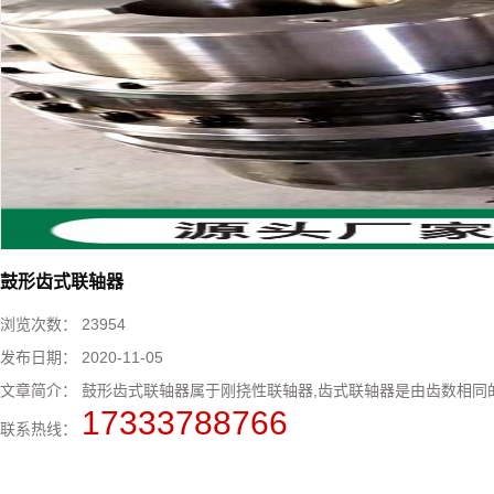
鼓形齿式联轴器
浏览次数：
23954
发布日期：
2020-11-05
文章简介：
鼓形齿式联轴器属于刚挠性联轴器,齿式联轴器是由齿数相同的内
17333788766
联系热线：