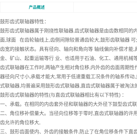
产品概述
鼓形齿式联轴器
特性：
鼓形齿式联轴器属于刚挠性联轴器,齿式联轴器是由齿数相同的
面,球面 在齿轮轴线上,齿侧间隙较普通齿轮大,鼓形齿联轴器 
齿宽的接触状态。具有径向、轴向和角向等 轴线偏向补偿才能,
金、矿山、起重运输等行 业、也适用于石油、化工、通用机械
齿式联轴器在工作时,两轴产生相对角位移,内外齿的齿面周期性
器径向尺寸小,承载才能大,常用于低速重载工况条件的轴系传动
式联轴器,均普遍采用鼓形齿式联轴器,直齿式联轴器属于被淘汰
鼓形齿式联轴器的特性(与直齿式联轴器相比有以下特性) ：
一、承载。在相同的内齿套外径和联轴器的大外径下鼓型齿式联轴
二、角位移补偿量大。当径向位移等于零时,直齿式联轴器的许用角
齿允许的角位移大,
三、鼓形齿面使内、外齿的接触条件,防止了在角位移条件下直齿