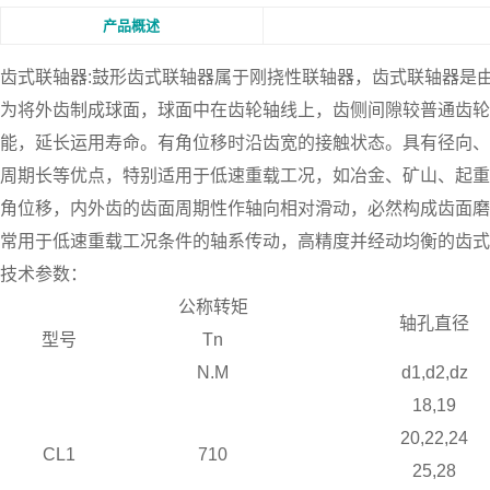
产品概述
齿式联轴器:鼓形齿式联轴器属于刚挠性联轴器，齿式联轴器是
为将外齿制成球面，球面中在齿轮轴线上，齿侧间隙较普通齿轮
能，延长运用寿命。有角位移时沿齿宽的接触状态。具有径向、
周期长等优点，特别适用于低速重载工况，如冶金、矿山、起重
角位移，内外齿的齿面周期性作轴向相对滑动，必然构成齿面磨
常用于低速重载工况条件的轴系传动，高精度并经动均衡的齿式
技术参数：
公称转矩
轴孔直径
型号
Tn
N.M
d1,d2,dz
18,19
20,22,24
CL1
710
25,28