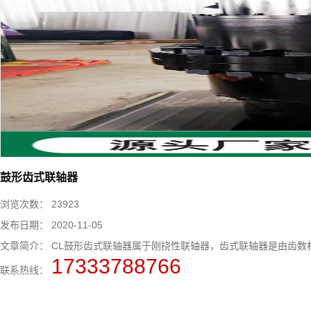
鼓形齿式联轴器
浏览次数：
23923
发布日期：
2020-11-05
文章简介：
CL鼓形齿式联轴器属于刚挠性联轴器，齿式联轴器是由齿数相
17333788766
联系热线：