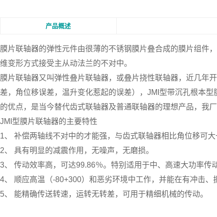
产品概述
膜片联轴器
的弹性元件由很薄的不锈钢膜片叠合成的膜片组件，
维变形方式接受主从动法兰的不对中。
膜片联轴器又叫弹性叠片联轴器，或叠片挠性联轴器，近几年开
差，角位移误差，温升变化惹起的误差），JMI型带沉孔根本
的优点，是当今替代齿式联轴器及普通联轴器的理想产品，我厂执行的规范
JMI型膜片联轴器的主要特性
1、 补偿两轴线不对中的才能强，与齿式联轴器相比角位移可
2、 具有明显的减震作用，无噪声，无磨损。
3、 传动效率高，可达99.86％。特别适用于中、高速大功率传
4、 顺应高温（-80+300）和恶劣环境中工作，并能在有冲击
5、 能精确传送转速，运转无转差，可用于精细机械的传动。