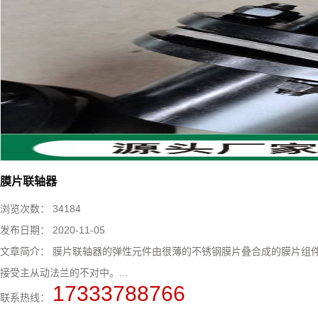
膜片联轴器
浏览次数：
34184
发布日期：
2020-11-05
文章简介：
膜片联轴器​的弹性元件由很薄的不锈钢膜片叠合成的膜片组
接受主从动法兰的不对中。...
17333788766
联系热线：