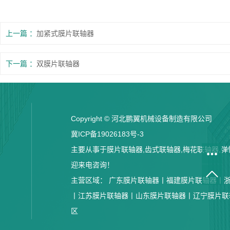
上一篇
加紧式膜片联轴器
下一篇
双膜片联轴器
Copyright © 河北鹏翼机械设备制造有限公司
冀ICP备19026183号-3
主要从事于膜片联轴器,齿式联轴器,梅花联轴器,弹性
迎来电咨询！
主营区域：
广东膜片联轴器丨
福建膜片联轴器丨
丨
江苏膜片联轴器丨
山东膜片联轴器丨
辽宁膜片联
区