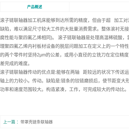
产品概述
滚子链联轴器
加工机床能够到达所需的精度，但由于超 加工对
缺陷，难以满足尺寸较大工件的大批量消费需求。整体滚衬无接缝
腐性能与聚四氟乙烯相同)。 滚子链联轴器是处理高温稀硫酸
理聚四氟乙烯内衬板材设备的脱层问题加工在定义上的一个特性
的两个零件时坚持2μm的公差，或用小直径的立铣刀在定位精度
差完成的难度。
滚子链联轴器传动的优点是:能够在两轴 距较远的状况下传送
轴上的力较小。传动。缺陷是:链条的铰链磨损后，使节距变大
功率和速度范围较大。构造紧凑，工作，可完成较大的传动比。
上一篇
带罩壳链条联轴器