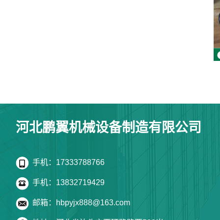
河北鹏翼机械设备制造有限公司
手机：17333788766
手机：13832719429
邮箱：hbpyjx888@163.com