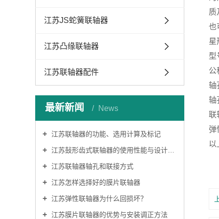
质
江苏JS蛇簧联轴器
也
星
江苏凸缘联轴器
型
公
江苏联轴器配件
轴
轴
最新新闻
News
联
弹
江苏联轴器的功能、选用计算及标记
以
江苏鼔形齿式联轴器的使用性能与设计特点
江苏联轴器轴孔和联接方式
江苏怎样选择好的膜片联轴器
江苏弹性联轴器为什么回损坏？
江苏膜片联轴器的优势与安装调正方法