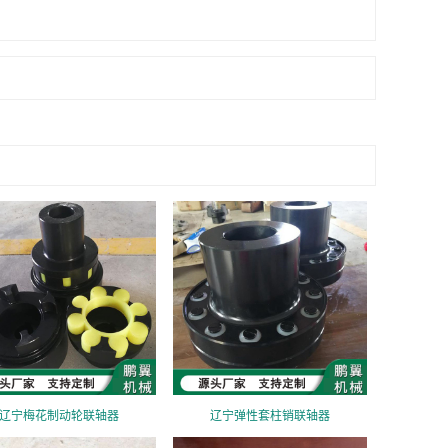
辽宁梅花制动轮联轴器
辽宁弹性套柱销联轴器