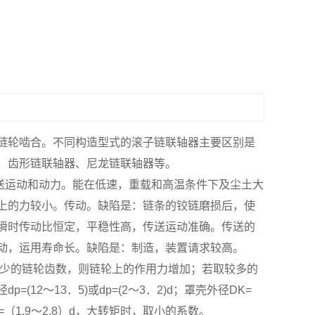
链轮啮合。不同构造型式的滚子链联轴器主要区别是
、齿形链联轴器、尼龙链联轴器等。
送运动和动力。能在低速，重载和高温条件下及尘土大
上的力较小。传动。缺陷是：链条的铰链磨损后，使
瞬时传动比恒定，平稳性高，传送运动准确。传送的
动，运用寿命长。缺陷是：制造，装置请求较高。
较少的链轮齿数，则链轮上的作用力增加；若取较多的
2～13．5)或dp=(2～3．2)d；罩壳外径DK=
度L=（1.9～2.8）d，大转矩时，取小的系数。