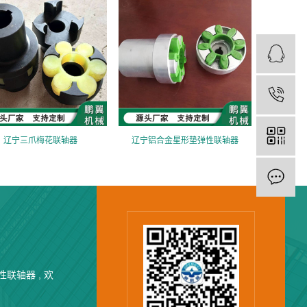
辽宁三爪梅花联轴器
辽宁铝合金星形垫弹性联轴器
联轴器 , 欢