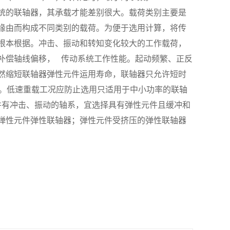
统的联轴器，其承载才能差别很大。载荷类别主要是
缘由而构成不同类别的载荷。为便于选用计算，将传
根本根据。冲击、振动和转知变化较大的工作载荷，
补偿轴线偏移， 传动系统工作性能。起动频繁、正反
然缩短联轴器弹性元件运用寿命，联轴器只允许短时
3Tn。低速重载工况应防止选用只适用于中小功率的联轴
并有冲击、振动的轴系，宜选择具有弹性元件且缓冲和
弹性元件弹性联轴器；弹性元件受挤压的弹性联轴器