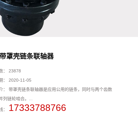
带罩壳链条联轴器
数：
23878
期：
2020-11-05
介：
带罩壳链条联轴器是应用公用的链条，同时与两个齿数
并列链轮啮合。...
17333788766
线：