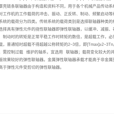
罩壳链条联轴器由于构造和资料不同，用于各个机械产品传动系
对工作机的工作载荷的冲击、振动、正反转、制动、频繁启动等
系统的载荷分为四类。传统系统的载荷类别是选择联轴器种类的
选择具有弹性元件的挠性联轴器即弹性联轴器，以缓冲、减振、
、制动时的转矩是正常平稳工作时转矩的数倍，是超载工作，必
载，普通短时超载不得超越公称转矩的2~3倍，即[Tmax]≥2~
；需控制过载 维护的轴系，宜选用 联轴器；载荷变化较大的
振效果较好的弹性联轴器。金属弹性联轴器承载才能高于非金属
高于弹性元件受剪切的弹性联轴器。