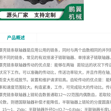
产品概述
罩壳链条联轴器
是应用公用的链条，同时与两个齿数相同的并列
用不同的链条，常见的有双排滚子链联轴器、单排滚子链联轴器
罩壳链条联轴器传动的优点是：能够在两轴 距较远的状况下传
状况下工作。可以准确的传动比，传送功率较大，并且作用在轴
距变大形成脱节。装置和维护请求较高。齿轮传动的优点是：能
率和速度范围较大。构造紧凑，工作，可完成较大的传动比。传
罩壳链条联轴器上链轮齿数普通取12～22范围内偶数齿，若取
轮数，则德国联轴器补偿才能降低，半联轴器上链轮的分度圆直径dp=(1
1．15～1．2)dp；半联轴器外径D=(O.7～0.8)dp；半联轴器长