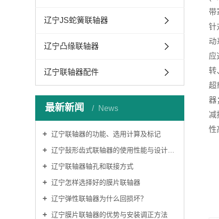
带
辽宁JS蛇簧联轴器
针
动
辽宁凸缘联轴器
应
转
辽宁联轴器配件
超
器
最新新闻
News
减
性
辽宁联轴器的功能、选用计算及标记
辽宁鼔形齿式联轴器的使用性能与设计特点
辽宁联轴器轴孔和联接方式
辽宁怎样选择好的膜片联轴器
辽宁弹性联轴器为什么回损坏？
辽宁膜片联轴器的优势与安装调正方法