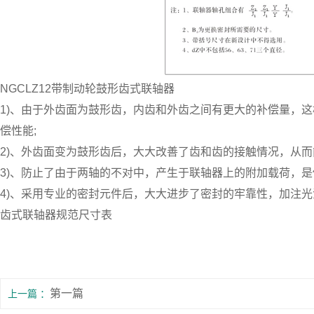
NGCLZ12带制动轮鼓形齿式联轴器
1)、由于外齿面为鼓形齿，内齿和外齿之间有更大的补偿量，
偿性能;
2)、外齿面变为鼓形齿后，大大改善了齿和齿的接触情况，从而
3)、防止了由于两轴的不对中，产生于联轴器上的附加载荷，是传
4)、采用专业的密封元件后，大大进步了密封的牢靠性，加注
齿式联轴器规范尺寸表
第一篇
上一篇