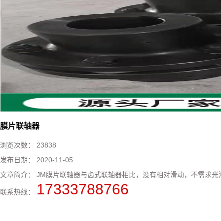
膜片联轴器
浏览次数：
23838
发布日期：
2020-11-05
文章简介：
JM膜片联轴器与齿式联轴器相比，没有相对滑动，不需求光
17333788766
联系热线：