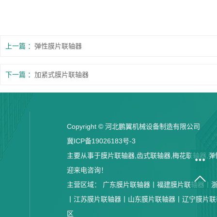
上一篇
弹性膜片联轴器
下一篇
加紧式膜片联轴器
Copyright © 河北鹏翼机械设备制造有限公司
冀ICP备19026183号-3
主要从事于膜片联轴器,齿式联轴器,梅花联轴器,弹性
迎来电咨询！
主营区域：
广东膜片联轴器丨
福建膜片联轴器丨
丨
江苏膜片联轴器丨
山东膜片联轴器丨
辽宁膜片联
区