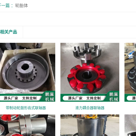
下一篇
轮胎体
相关产品
带制动轮鼓形齿式联轴器
液力耦合器联轴器