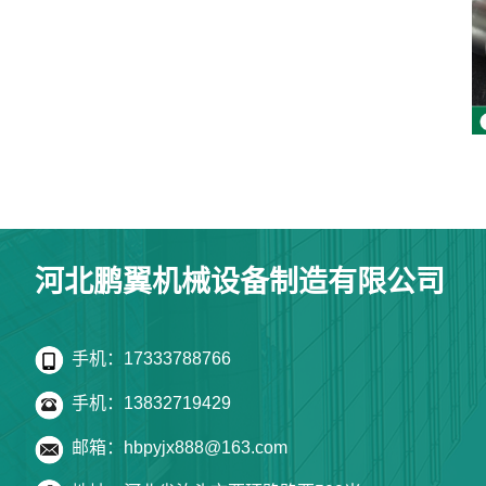
河北鹏翼机械设备制造有限公司
手机：17333788766
手机：13832719429
邮箱：hbpyjx888@163.com