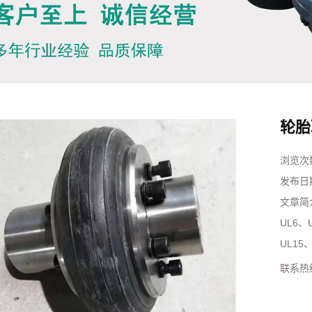
轮胎
浏览次
发布日
文章简
UL6、
UL15、
联系热