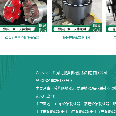
铝合金星型垫弹性联轴器
弹性柱销齿式联轴器
Copyright © 河北鹏翼机械设备制造有限公司
冀ICP备19026183号-3
主要从事于膜片联轴器,齿式联轴器,梅花联轴器,弹性
迎来电咨询！
主营区域：
广东轮胎联轴器丨
福建轮胎联轴器丨
丨
江苏轮胎联轴器丨
山东轮胎联轴器丨
辽宁轮胎联