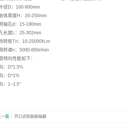
外径D：100-900mm
胎体厚度H：20-250mm
用轴孔d：15-180mm
孔长度L：25-302mm
称转矩Tn：10-25000N.m
转速n：5000-800r/min
偿倾向性能如下：
向：D*1.5%
向：D*1%
：1~1.5°
上一篇
开口式轮胎联轴器