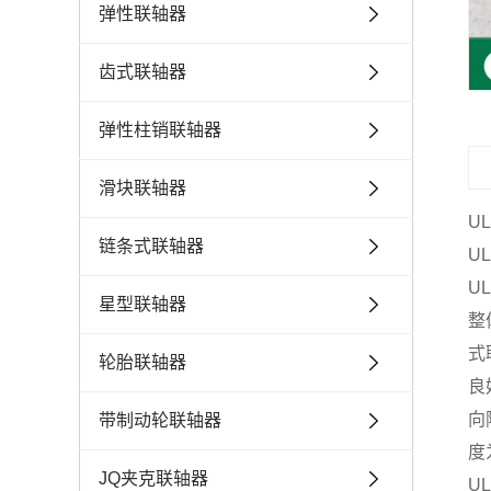
弹性联轴器
齿式联轴器
弹性柱销联轴器
滑块联轴器
U
链条式联轴器
U
U
星型联轴器
整
式
轮胎联轴器
良
向
带制动轮联轴器
度
JQ夹克联轴器
U