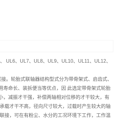
L5、 UL6、UL7、UL8、UL9、UL10、UL11、UL12、
联接。轮胎式联轴器结构型式分为带骨架式、启齿式、
用寿命长、装拆便当等优点，因 此选定带骨架式轮胎
小，减振才干强，补偿两轴相对位移的才干较大，有
但承载才干不高，径向尺寸较大，过载时产生较大的轴
 联接，可在有粉尘、水分的工况环境下工作，工作温