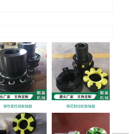
弹性套柱销联轴器
梅花制动轮联轴器