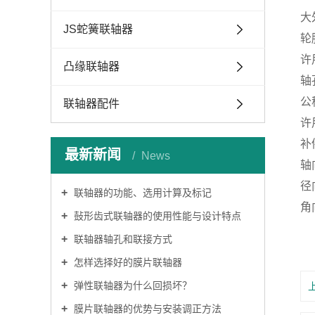
大
JS蛇簧联轴器
轮
许
凸缘联轴器
轴
公
联轴器配件
许用
补
最新新闻
News
轴
径
联轴器的功能、选用计算及标记
角向
鼔形齿式联轴器的使用性能与设计特点
联轴器轴孔和联接方式
怎样选择好的膜片联轴器
弹性联轴器为什么回损坏？
膜片联轴器的优势与安装调正方法