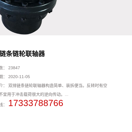
链条链轮联轴器
数：
23847
期：
2020-11-05
介：
双排链条链轮联轴器构造简单、装拆便当。反转时有空
不宜用于冲击载荷很大的逆向传动。...
17333788766
线：