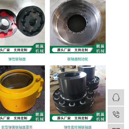
弹性联轴器
联轴器制动轮
蛇型弹簧联轴器罩壳
弹性套柱销联轴器