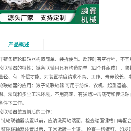
产品概述
排链条链轮联轴器
构造简单、装拆便当。反转时有空行程，不宜
轮联轴器的特性：链条联轴用具有构造简单（四个件组成）、装
量轻、有 补偿才能、对装置精度请求不高、工作、寿命较长、
轮联轴器的应用：滚子链联轴器 可用于纺织、农机、起重运输
温、湿润和多尘工况环境，不用高速、有猛烈冲击载荷和传送轴
条件下工作。
轮联轴器装置前后的工作：
、链轮联轴器装置以前，应清洗两轴端面，检查端面键槽口等配
、链轮联轴器装置以后，正常运转一个班， 检查一切螺钉，如发