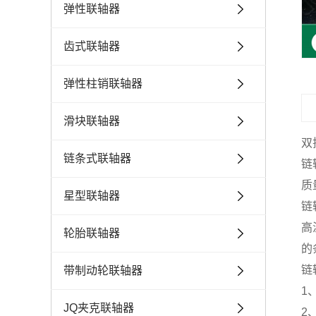
弹性联轴器
齿式联轴器
弹性柱销联轴器
滑块联轴器
双
链条式联轴器
链
质
星型联轴器
链
高
轮胎联轴器
的
链
带制动轮联轴器
1
JQ夹克联轴器
2