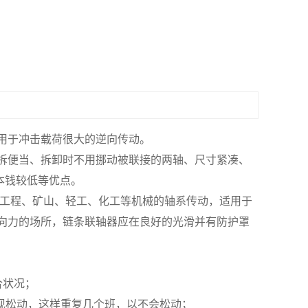
用于冲击载荷很大的逆向传动。
拆便当、拆卸时不用挪动被联接的两轴、尺寸紧凑、
本钱较低等优点。
、工程、矿山、轻工、化工等机械的轴系传动，适用于
向力的场所，链条联轴器应在良好的光滑并有防护罩
合状况；
现松动，这样重复几个班，以不会松动；