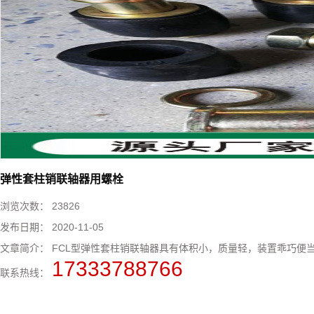
弹性套柱销联轴器用螺栓
浏览次数：
23826
发布日期：
2020-11-05
文章简介：
FCL型弹性套柱销联轴器​具有体积小，质量轻，装置乖巧便
17333788766
联系热线：